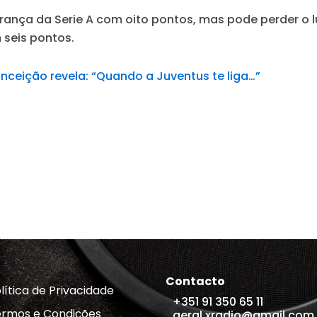
erança da Serie A com oito pontos, mas pode perder o l
 seis pontos.
nceição revela: “Quando a Juventus te liga…”
Contacto
lítica de Privacidade
+351 91 350 65 11
rmos e Condições
geral.xradio@gmail.com