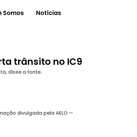
 Somos
Notícias
ta trânsito no IC9
a, disse a fonte.
rmação divulgada pela AELO —