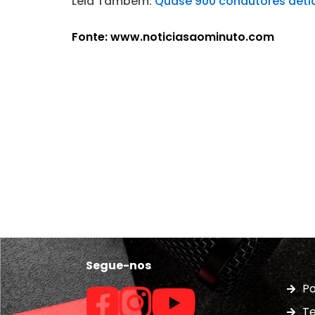
Leia Também:
Quase 900 condutores detid
Fonte: www.noticiasaominuto.com
Segue-nos
Po
Te