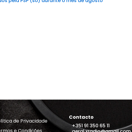
os pela PSP (só) durante o mês de agosto
Contacto
lítica de Privacidade
+351 91 350 65 11
rmos e Condições
geral.xradio@gmail.com