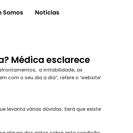
 Somos
Notícias
a? Médica esclarece
ontamentos, a irritabilidade, as
m com o seu dia a dia”, refere o ‘website’
e levanta várias dúvidas. Será que existe
ce alguns dos mitos sobre esta condição.