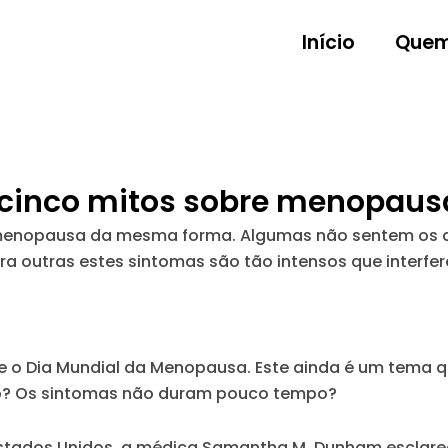
Início
Quem
 cinco mitos sobre menopaus
enopausa da mesma forma. Algumas não sentem os afr
a outras estes sintomas são tão intensos que interfere
-se o Dia Mundial da Menopausa.
Este ainda é um tema qu
ão? Os sintomas não duram pouco tempo?
 Estados Unidos, a médica Samantha M. Dunham esclare