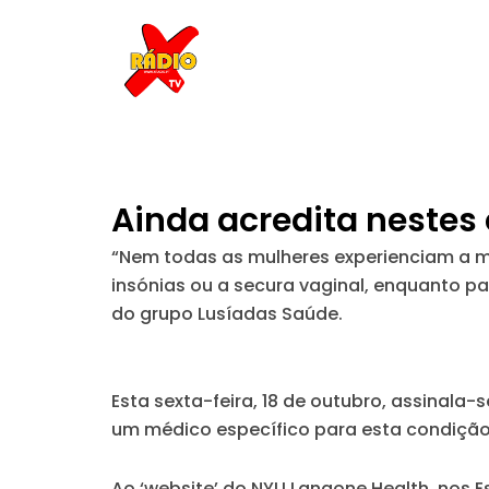
Skip
to
content
Ainda acredita nestes
“Nem todas as mulheres experienciam a m
insónias ou a secura vaginal, enquanto par
do grupo Lusíadas Saúde.
Esta sexta-feira, 18 de outubro, assinala
um médico específico para esta condiç
Ao ‘website’ do NYU Langone Health, nos