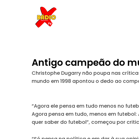
Skip
to
content
Antigo campeão do mu
Christophe Dugarry não poupa nas crític
mundo em 1998 apontou o dedo ao compat
“Agora ele pensa em tudo menos no futebo
Agora pensa em tudo, menos em futebol: A 
quer saber do futebol”, começou por criti
“Só pensa na política e em dar à sua opini