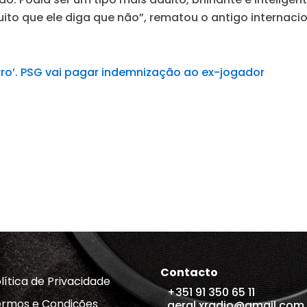
 muito que ele diga que não”, rematou o antigo internaci
ro’. PSG vai pagar indemnização ao ex-jogador
Contacto
lítica de Privacidade
+351 91 350 65 11
rmos e Condições
geral.xradio@gmail.com