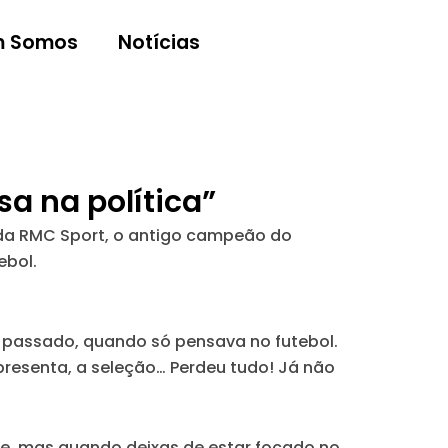
 Somos
Notícias
a na política”
 da RMC Sport, o antigo campeão do
ebol.
o passado, quando só pensava no futebol.
epresenta, a seleção… Perdeu tudo! Já não
ente, mas quando deixas de estar focado no