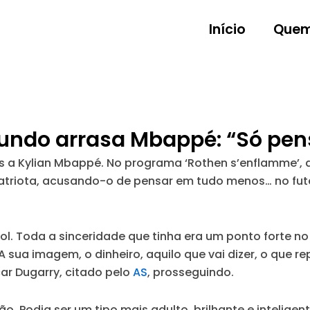
Início
Quem
ndo arrasa Mbappé: “Só pens
as a Kylian Mbappé. No programa ‘Rothen s’enflamme’,
riota, acusando-o de pensar em tudo menos… no fut
l. Toda a sinceridade que tinha era um ponto forte n
sua imagem, o dinheiro, aquilo que vai dizer, o que r
car Dugarry, citado pelo
AS
, prosseguindo.
ão. Podia ser um tipo mais adulto, brilhante e intelig