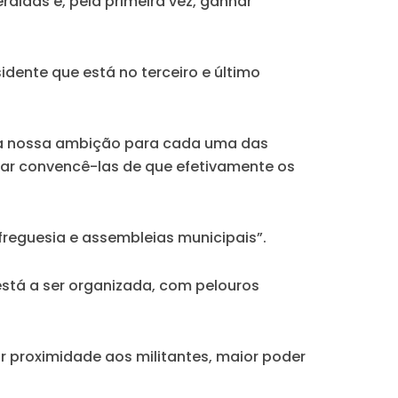
didas e, pela primeira vez, ganhar
idente que está no terceiro e último
 é a nossa ambição para cada uma das
ar convencê-las de que efetivamente os
 freguesia e assembleias municipais”.
está a ser organizada, com pelouros
or proximidade aos militantes, maior poder