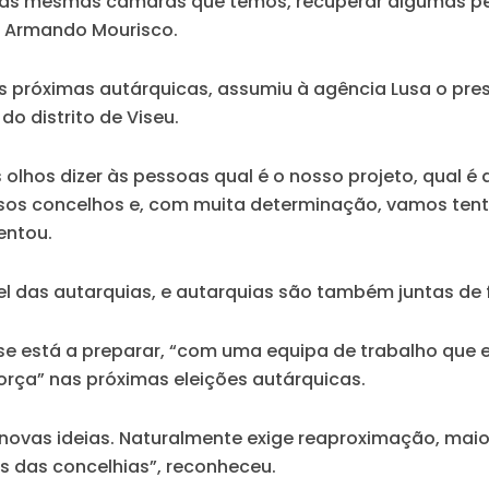
er as mesmas câmaras que temos, recuperar algumas per
u Armando Mourisco.
as próximas autárquicas, assumiu à agência Lusa o pres
o distrito de Viseu.
s olhos dizer às pessoas qual é o nosso projeto, qual
sos concelhos e, com muita determinação, vamos tent
entou.
ível das autarquias, e autarquias são também juntas de
 se está a preparar, “com uma equipa de trabalho que 
força” nas próximas eleições autárquicas.
, novas ideias. Naturalmente exige reaproximação, mai
s das concelhias”, reconheceu.