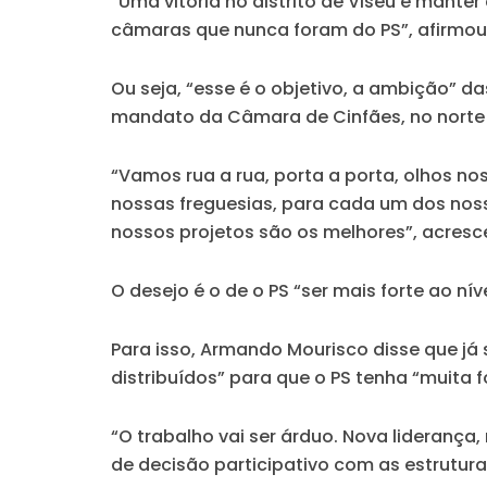
“Uma vitória no distrito de Viseu é mant
câmaras que nunca foram do PS”, afirmo
Ou seja, “esse é o objetivo, a ambição” d
mandato da Câmara de Cinfães, no norte d
“Vamos rua a rua, porta a porta, olhos no
nossas freguesias, para cada um dos nos
nossos projetos são os melhores”, acresc
O desejo é o de o PS “ser mais forte ao n
Para isso, Armando Mourisco disse que já
distribuídos” para que o PS tenha “muita 
“O trabalho vai ser árduo. Nova liderança
de decisão participativo com as estrutura