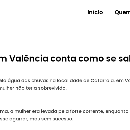
Início
Quem
em Valência conta como se s
la água das chuvas na localidade de Catarroja, em Va
ulher não teria sobrevivido.
ima, a mulher era levada pela forte corrente, enquant
isse agarrar, mas sem sucesso.