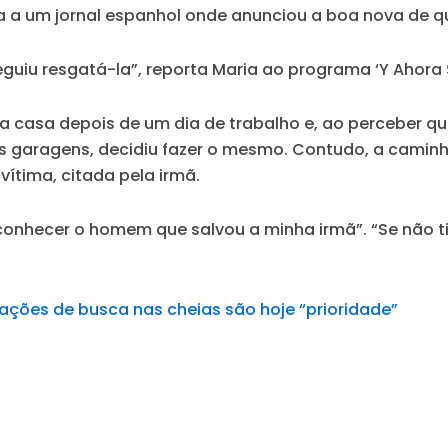
 a um jornal espanhol onde anunciou a boa nova de qu
uiu resgatá-la”, reporta Maria ao programa ‘Y Ahora 
 casa depois de um dia de trabalho e, ao perceber que
das garagens, decidiu fazer o mesmo. Contudo, a camin
 vítima, citada pela irmã.
onhecer o homem que salvou a minha irmã”. “Se não tiv
ções de busca nas cheias são hoje “prioridade”