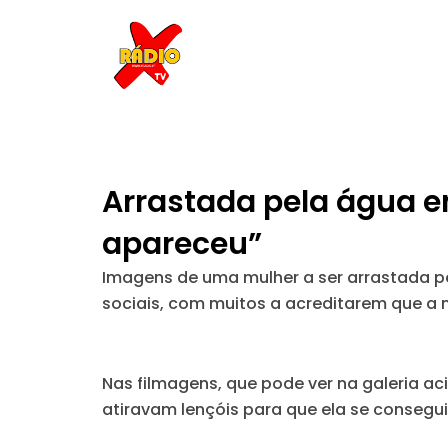
Skip
to
content
Arrastada pela água 
apareceu”
Imagens de uma mulher a ser arrastada pe
sociais, com muitos a acreditarem que a m
Nas filmagens, que pode ver na galeria ac
atiravam lençóis para que ela se consegu