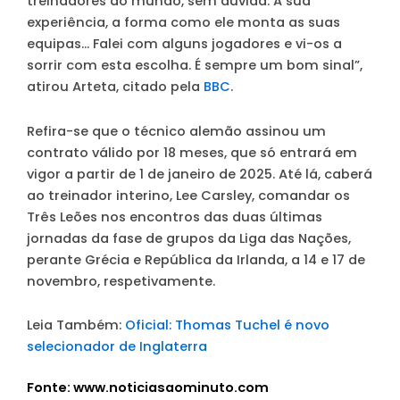
treinadores do mundo, sem dúvida. A sua
experiência, a forma como ele monta as suas
equipas… Falei com alguns jogadores e vi-os a
sorrir com esta escolha. É sempre um bom sinal”,
atirou Arteta, citado pela
BBC
.
Refira-se que o técnico alemão assinou um
contrato válido por 18 meses, que só entrará em
vigor a partir de 1 de janeiro de 2025. Até lá, caberá
ao treinador interino, Lee Carsley, comandar os
Três Leões nos encontros das duas últimas
jornadas da fase de grupos da Liga das Nações,
perante Grécia e República da Irlanda, a 14 e 17 de
novembro, respetivamente.
Leia Também:
Oficial: Thomas Tuchel é novo
selecionador de Inglaterra
Fonte: www.noticiasaominuto.com