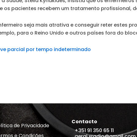
 Saúde, Stella Kyriakides, insistiu que os enfermeiros
e os pacientes recebem um tratamento profissional, d
nfermeiro seja mais atrativa e conseguir reter estes pr
mplo, para o Reino Unido e outros países fora do bloc
reve parcial por tempo indeterminado
Contacto
lítica de Privacidade
+351 91 350 65 11
rmos e Condições
geral.xradio@gmail.com