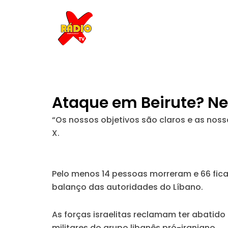
Skip
to
content
Ataque em Beirute? Net
“Os nossos objetivos são claros e as nos
X.
Pelo menos 14 pessoas morreram e 66 fic
balanço das autoridades do Líbano.
As forças israelitas reclamam ter abatido
militares do grupo libanês pró-iraniano.