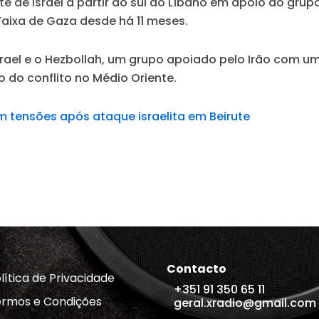
 de Israel a partir do sul do Líbano em apoio ao grup
 Faixa de Gaza desde há 11 meses.
el e o Hezbollah, um grupo apoiado pelo Irão com um pe
 do conflito no Médio Oriente.
m tensões após ataque israelita em Beirute
Contacto
lítica de Privacidade
+351 91 350 65 11
rmos e Condições
geral.xradio@gmail.com