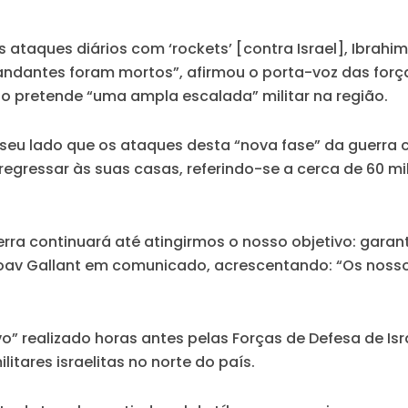
 ataques diários com ‘rockets’ [contra Israel], Ibrah
ndantes foram mortos”, afirmou o porta-voz das forças 
ão pretende “uma ampla escalada” militar na região.
r seu lado que os ataques desta “nova fase” da guerra 
egressar às suas casas, referindo-se a cerca de 60 mi
erra continuará até atingirmos o nosso objetivo: gara
 Yoav Gallant em comunicado, acrescentando: “Os nosso
realizado horas antes pelas Forças de Defesa de Israel
tares israelitas no norte do país.