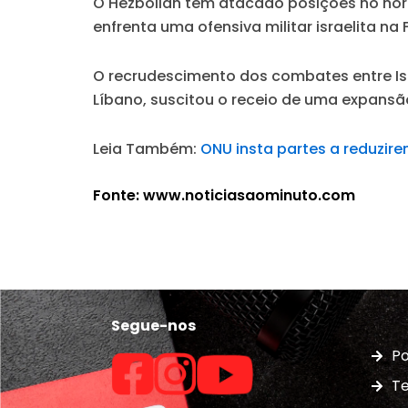
O Hezbollah tem atacado posições no norte
enfrenta uma ofensiva militar israelita na
O recrudescimento dos combates entre Isra
Líbano, suscitou o receio de uma expansão
Leia Também:
ONU insta partes a reduzire
Fonte: www.noticiasaominuto.com
Segue-nos
Po
Te