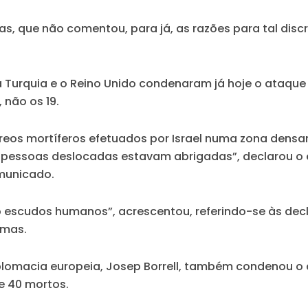
as, que não comentou, para já, as razões para tal dis
a Turquia e o Reino Unido condenaram já hoje o ataque 
 não os 19.
os mortíferos efetuados por Israel numa zona dens
as pessoas deslocadas estavam abrigadas”, declarou o
omunicado.
 escudos humanos”, acrescentou, referindo-se às decla
amas.
iplomacia europeia, Josep Borrell, também condenou o
e 40 mortos.