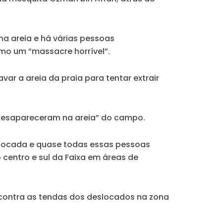
na areia e há várias pessoas
omo um “massacre horrível”.
ar a areia da praia para tentar extrair
s desapareceram na areia” do campo.
locada e quase todas essas pessoas
 centro e sul da Faixa em áreas de
 contra as tendas dos deslocados na zona