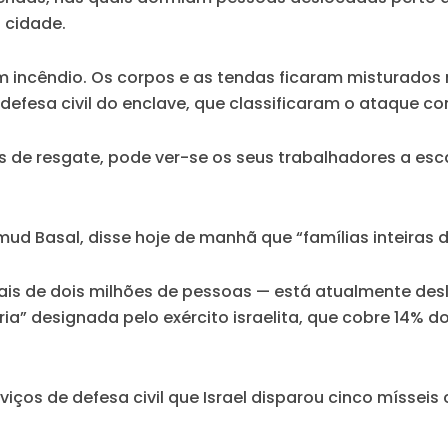
a cidade.
m incêndio. Os corpos e as tendas ficaram misturados 
defesa civil do enclave, que classificaram o ataque c
de resgate, pode ver-se os seus trabalhadores a escav
mud Basal, disse hoje de manhã que “famílias inteira
is de dois milhões de pessoas — está atualmente des
” designada pelo exército israelita, que cobre 14% do
ços de defesa civil que Israel disparou cinco mísseis