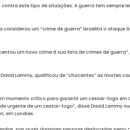
ontra este tipo de situações. A guerra tem sempre leis.
considerou um “crime de guerra” israelita o ataque à
ntou um novo crime à sua lista de crimes de guerra”, 
 David Lammy, qualificou de “chocantes” as mortes ca
m momento crítico para garantir um cessar-fogo em 
de urgente de um cessar-fogo”, disse David Lammy n
n, em Londres.
ndas, nas quais dormiam pessoas deslocadas perto d