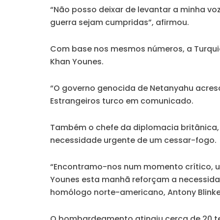
“Não posso deixar de levantar a minha voz c
guerra sejam cumpridas”, afirmou.
Com base nos mesmos números, a Turquia 
Khan Younes.
“O governo genocida de Netanyahu acresce
Estrangeiros turco em comunicado.
Também o chefe da diplomacia britânica,
necessidade urgente de um cessar-fogo.
“Encontramo-nos num momento crítico, u
Younes esta manhã reforçam a necessida
homólogo norte-americano, Antony Blinke
O bombardeamento atingiu cerca de 20 te