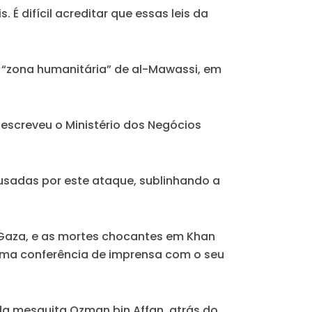
 É difícil acreditar que essas leis da
 “zona humanitária” de al-Mawassi, em
escreveu o Ministério dos Negócios
usadas por este ataque, sublinhando a
Gaza, e as mortes chocantes em Khan
uma conferência de imprensa com o seu
a mesquita Ozman bin Affan, atrás do