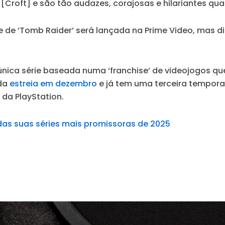
Croft] e são tão audazes, corajosas e hilariantes qua
e de ‘Tomb Raider’ será lançada na Prime Video, mas d
única série baseada numa ‘franchise’ de videojogos qu
ada
estreia em dezembro
e já tem uma terceira tempor
da PlayStation.
as suas séries mais promissoras de 2025