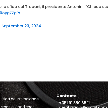
la sfida col Trapani, il presidente Antonini: “Chiedo s
S0oygZZgPr
)
September 23, 2024
Contacto
lítica de Privacidade
+351 91 350 65 11
rmos e Condições
geral.xradio@gmail.com