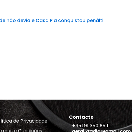
e não devia e Casa Pia conquistou penálti
Contacto
lítica de Privacidade
+351 91 350 65 11
rmos e Condições
geral.xradio@gmail.com