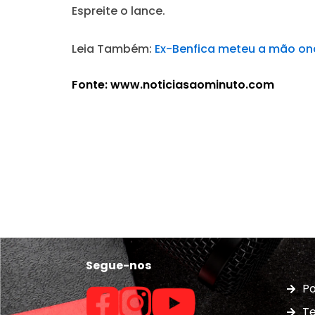
Espreite o lance.
Leia Também:
Ex-Benfica meteu a mão ond
Fonte: www.noticiasaominuto.com
Segue-nos
Po
Te