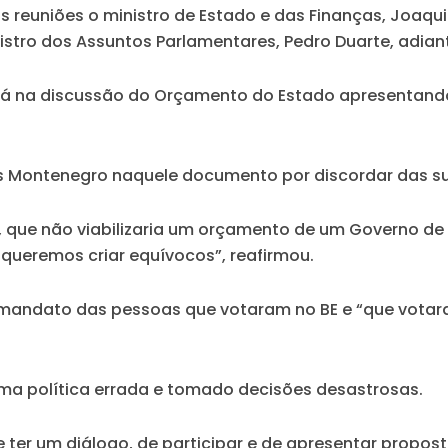
s reuniões o ministro de Estado e das Finanças, Joaqu
nistro dos Assuntos Parlamentares, Pedro Duarte, adian
rá na discussão do Orçamento do Estado apresentando 
 Montenegro naquele documento por discordar das sua
io, que não viabilizaria um orçamento de um Governo d
ão queremos criar equívocos”, reafirmou.
 mandato das pessoas que votaram no BE e “que votara
uma política errada e tomado decisões desastrosas.
 ter um diálogo, de participar e de apresentar propost