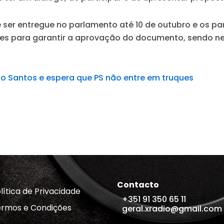
ser entregue no parlamento até 10 de outubro e os pa
tes para garantir a aprovação do documento, sendo ne
no Santos e espera que PS não entre em truques
Contacto
lítica de Privacidade
+351 91 350 65 11
rmos e Condições
geral.xradio@gmail.com