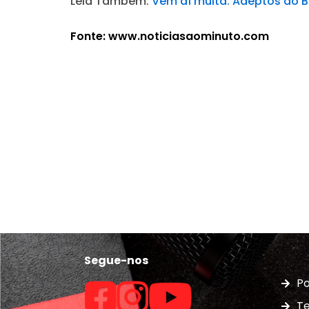
Leia Também:
Vem aí multa. Adeptos do B
Fonte: www.noticiasaominuto.com
Segue-nos
Po
Te