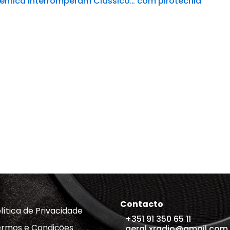
enfica interromperam Clássico… com pirotecnia
Contacto
lítica de Privacidade
+351 91 350 65 11
rmos e Condições
geral.xradio@gmail.com