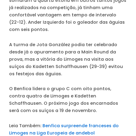
somaram a quarta vitória em outros tantos jogos
já realizados na competição, já tinham uma
confortável vantagem em tempo de intervalo
(22-12). Ander Izquierdo foi o goleador das águias
com seis pontos.
A turma de Jota González podia ter celebrado
desde já o apuramento para a Main Round da
prova, mas a vitória do Limoges na visita aos
suíços do Kadetten Schaffhausen (29-39) evitou
os festejos das águias.
O Benfica lidera o grupo C com oito pontos,
contra quatro de Limoges e Kadetten
Schaffhausen. O próximo jogo dos encarnados
será com os suíços a 19 de novembro.
Leia Também:
Benfica surpreende franceses do
Limoges na Liga Europeia de andebol