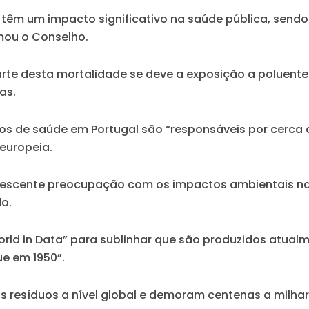
 têm um impacto significativo na saúde pública, send
rmou o Conselho.
e desta mortalidade se deve a exposição a poluente
as.
s de saúde em Portugal são “responsáveis por cerca 
 europeia.
rescente preocupação com os impactos ambientais na
o.
rld in Data” para sublinhar que são produzidos atual
ue em 1950”.
s resíduos a nível global e demoram centenas a milh