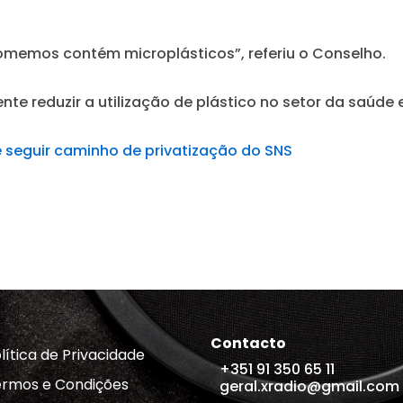
omemos contém microplásticos”, referiu o Conselho.
ente reduzir a utilização de plástico no setor da saú
 seguir caminho de privatização do SNS
Contacto
lítica de Privacidade
+351 91 350 65 11
rmos e Condições
geral.xradio@gmail.com