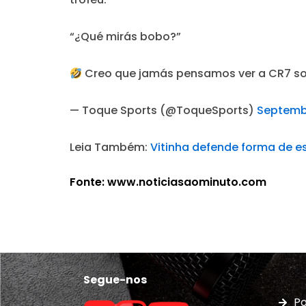
“¿Qué mirás bobo?”
Creo que jamás pensamos ver a CR7 sol
— Toque Sports (@ToqueSports)
Septemb
Leia Também:
Vitinha defende forma de est
Fonte: www.noticiasaominuto.com
Segue-nos
Po