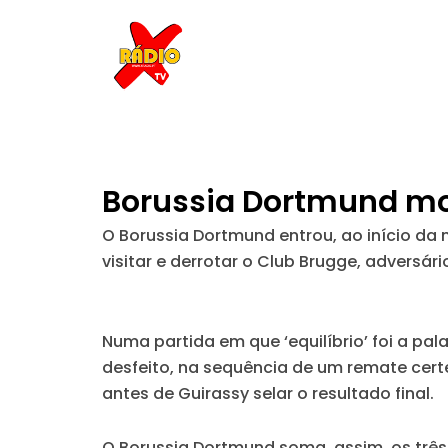
Skip
to
content
Borussia Dortmund mos
O Borussia Dortmund entrou, ao início da 
visitar e derrotar o Club Brugge, adversári
Numa partida em que ‘equilíbrio’ foi a pa
desfeito, na sequência de um remate cert
antes de Guirassy selar o resultado final.
O Borussia Dortmund soma, assim, os três 