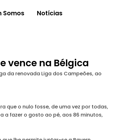
 Somos
Notícias
e vence na Bélgica
e liga da renovada Liga dos Campeões, ao
ra que o nulo fosse, de uma vez por todas,
 a fazer o gosto ao pé, aos 86 minutos,
 que lhe permite juntar-se a Bayern