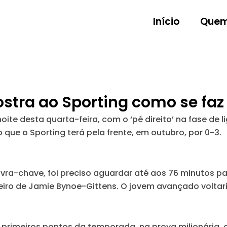
Início
Quem
tra ao Sporting como se faz 
noite desta quarta-feira, com o ‘pé direito’ na fase d
o que o Sporting terá pela frente, em outubro, por 0-3.
lavra-chave, foi preciso aguardar até aos 76 minutos pa
eiro de Jamie Bynoe-Gittens. O jovem avançado voltaria
primeiros pontos da temporada, na prova milionária, o