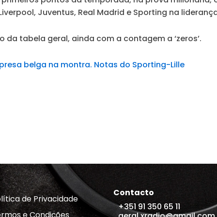
 Liverpool, Juventus, Real Madrid e Sporting na liderança
o da tabela geral, ainda com a contagem a ‘zeros’.
presa belga na montra. Notas do Sporting-Lille
Contacto
lítica de Privacidade
+351 91 350 65 11
rmos e Condições
geral.xradio@gmail.com