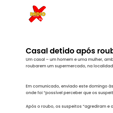
Skip
to
content
Casal detido após ro
Um casal – um homem e uma mulher, ambos
roubarem um supermercado, na localidade 
Em comunicado, enviado este domingo às r
onde foi “possível perceber que os suspei
Após o roubo, os suspeitos “agrediram e