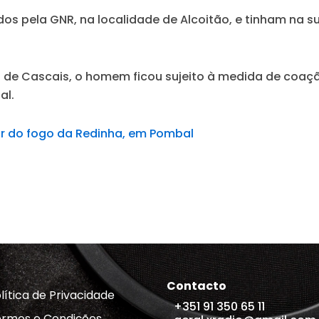
os pela GNR, na localidade de Alcoitão, e tinham na s
l de Cascais, o homem ficou sujeito à medida de coaçã
al.
tor do fogo da Redinha, em Pombal
Contacto
lítica de Privacidade
+351 91 350 65 11
rmos e Condições