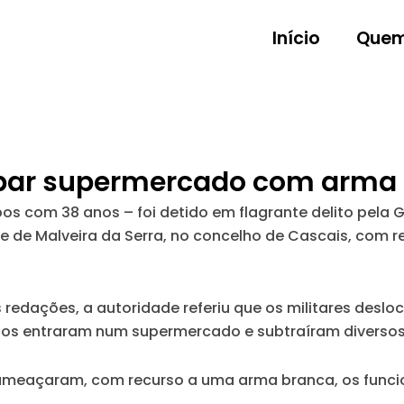
Início
Quem
ubar supermercado com arma
 com 38 anos – foi detido em flagrante delito pela 
de Malveira da Serra, no concelho de Cascais, com re
edações, a autoridade referiu que os militares desl
tos entraram num supermercado e subtraíram diversos a
 ameaçaram, com recurso a uma arma branca, os funci