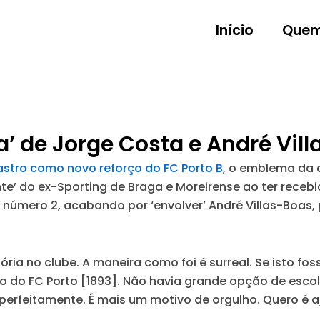
Início
Quem
’ de Jorge Costa e André Vill
astro como novo reforço do FC Porto B
, o emblema da c
nte’ do ex-Sporting de Braga e Moreirense ao ter receb
o’ número 2, acabando por ‘envolver’ André Villas-Boas,
tória no clube. A maneira como foi é surreal. Se isto f
o do FC Porto [1893]. Não havia grande opção de escol
 perfeitamente. É mais um motivo de orgulho. Quero é aj