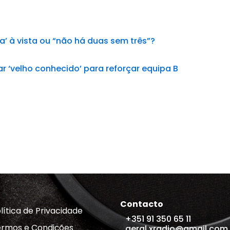
a’ à vista ou “não há duas sem três”?
sar ‘velho conhecido’ para reforçar equipa B
Contacto
lítica de Privacidade
+351 91 350 65 11
rmos e Condições
geral.xradio@gmail.com