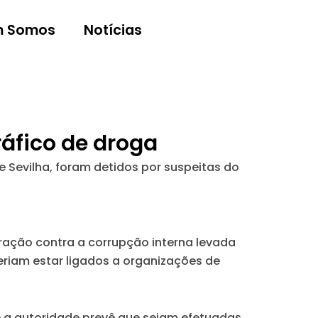
 Somos
Notícias
ráfico de droga
 Sevilha, foram detidos por suspeitas do
eração contra a corrupção interna levada
eriam estar ligados a organizações de
 e a autoridade prevê que sejam efetuadas