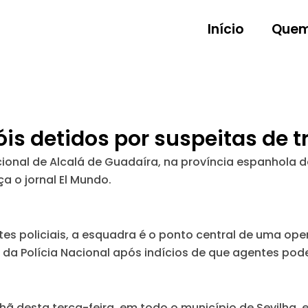
Início
Quem
is detidos por suspeitas de t
ional de Alcalá de Guadaíra, na província espanhola de
a o jornal El Mundo.
tes policiais, a esquadra é o ponto central de uma op
 da Polícia Nacional após indícios de que agentes pod
hã desta terça-feira, em todo o município de Sevilha,