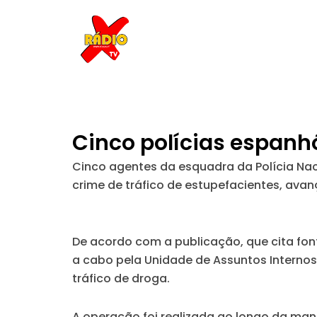
Skip
to
content
Cinco polícias espanhó
Cinco agentes da esquadra da Polícia Nac
crime de tráfico de estupefacientes, avanç
De acordo com a publicação, que cita fon
a cabo pela Unidade de Assuntos Internos
tráfico de droga.
A operação foi realizada ao longo da man