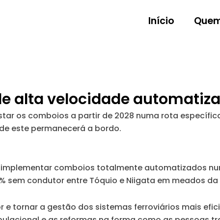
Início
Quem
 alta velocidade automatiza
testar os comboios a partir de 2028 numa rota específi
de este permanecerá a bordo.
9, implementar comboios totalmente automatizados n
100% sem condutor entre Tóquio e Niigata em meados d
e tornar a gestão dos sistemas ferroviários mais efic
pulacional e as reformas na forma como as pessoas t