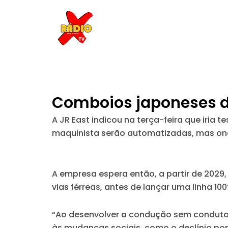
Skip
to
content
Comboios japoneses de
A JR East indicou na terça-feira que iria 
maquinista serão automatizadas, mas on
A empresa espera então, a partir de 202
vias férreas, antes de lançar uma linha 
“Ao desenvolver a condução sem condutor 
às mudanças sociais, como o declínio po