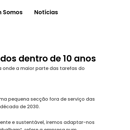
 Somos
Notícias
dos dentro de 10 anos
ca onde a maior parte das tarefas do
uma pequena secção fora de serviço das
a década de 2030.
iente e sustentável, iremos adaptar-nos
rabalham”, refere a empresa num