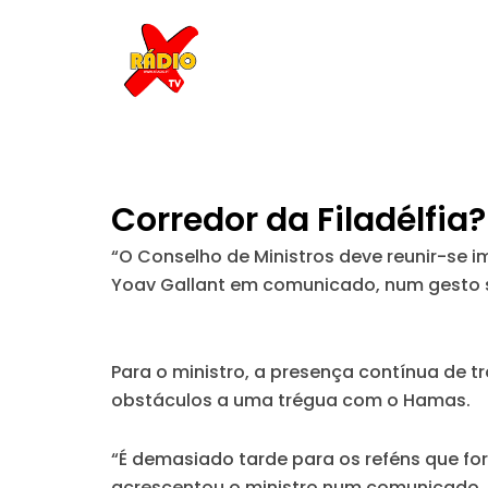
Skip
to
content
Corredor da Filadélfia?
“O Conselho de Ministros deve reunir-se im
Yoav Gallant em comunicado, num gesto s
Para o ministro, a presença contínua de t
obstáculos a uma trégua com o Hamas.
“É demasiado tarde para os reféns que fo
acrescentou o ministro num comunicado.