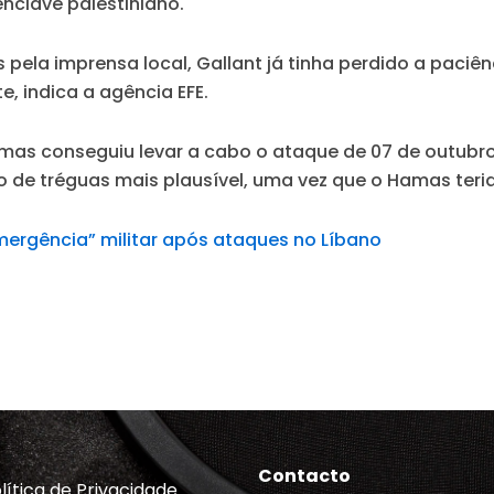
nclave palestiniano.
 pela imprensa local, Gallant já tinha perdido a paciê
, indica a agência EFE.
as conseguiu levar a cabo o ataque de 07 de outubro p
 de tréguas mais plausível, uma vez que o Hamas teria
mergência” militar após ataques no Líbano
Contacto
lítica de Privacidade