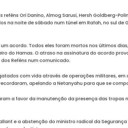
s reféns Ori Danino, Almog Sarusi, Hersh Goldberg-Poli
os na noite de sábado num túnel em Rafah, no sul de G
e um acordo. Todos eles foram mortos nos últimos dias,
eiro do Hamas. O atraso na assinatura do acordo prov
as dos Reféns num comunicado.
sgatados com vida através de operações militares, em
recordaram, apelando a Netanyahu para que se comp
votaram a favor da manutenção da presença das tropas n
llant e a abstenção do ministro radical da Segurança 