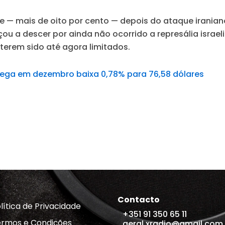
— mais de oito por cento — depois do ataque iraniano 
ou a descer por ainda não ocorrido a represália israe
terem sido até agora limitados.
rega em dezembro baixa 0,78% para 76,58 dólares
Contacto
lítica de Privacidade
+351 91 350 65 11
rmos e Condições
geral.xradio@gmail.com