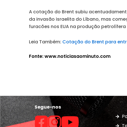
A cotação do Brent subiu acentuadamente 
da invasão israelita do Líbano, mas começ
furacões nos EUA na produção petrolífera 
Leia Também:
Cotação do Brent para ent
Fonte: www.noticiasaominuto.com
Segue-nos
Po
Te