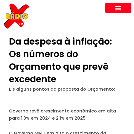
Skip
to
content
Da despesa à inflação:
Os números do
Orçamento que prevê
excedente
Eis alguns pontos da proposta do Orçamento:
Governo revê crescimento económico em alta
para 1,8% em 2024 e 2,1% em 2025
O Governo reviu em alta o crescimento da