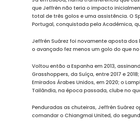
que Jeffrén não teria o impacto inicialme
total de
três golos e uma assistência
. O S
Portugal, conquistada pela Académica, qu
Jeffrén Suárez foi novamente aposta dos 
o avançado
fez menos um golo
do que no 
Voltou então a Espanha em 2013, assinando
Grasshoppers,
da Suíça, entre 2017 e 2018;
Emirados Árabes Unidos, em 2020; o
Lamph
Tailândia, na época passada, clube no qua
Penduradas as chuteiras, Jeffrén Suárez o
comandar o Chiangmai United,
do segund