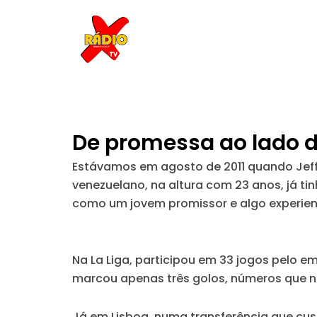
Skip
to
content
De promessa ao lado de
Estávamos em agosto de 2011 quando
Jef
venezuelano, na altura com 23 anos, já tin
como um jovem promissor e algo experien
Na La Liga, participou em 33 jogos pelo 
marcou apenas três golos, números que n
Já em Lisboa, numa transferência que
cus