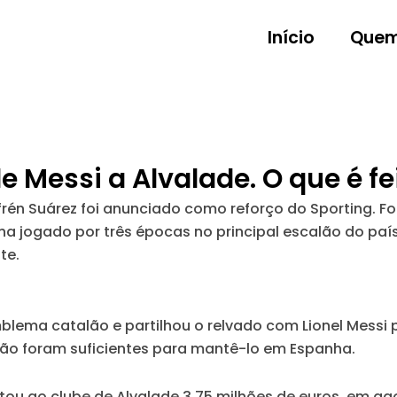
Início
Quem
 Messi a Alvalade. O que é fei
frén Suárez
foi anunciado como reforço do Sporting. 
ha jogado por três épocas no principal escalão do país 
te.
emblema catalão e
partilhou o relvado com Lionel Messi 
ão foram suficientes para mantê-lo em Espanha.
tou ao clube de Alvalade 3,75 milhões de euros, em ago