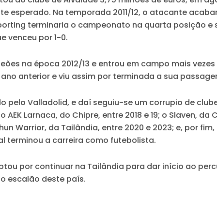
nte esperado. Na temporada 2011/12, o atacante acabar
porting terminaria o campeonato na quarta posição e s
e venceu por 1-0.
leões na época 2012/13 e
entrou em campo mais vezes (
ano anterior e viu assim por terminada a sua passagem
 pelo Valladolid, e daí seguiu-se um corrupio de club
 o
AEK Larnaca
, do Chipre, entre 2018 e 19; o
Slaven,
da C
un Warrior
, da Tailândia, entre 2020 e 2023; e, por fim,
l terminou a carreira como futebolista.
ptou por continuar na Tailândia para dar início ao pe
o escalão deste país.