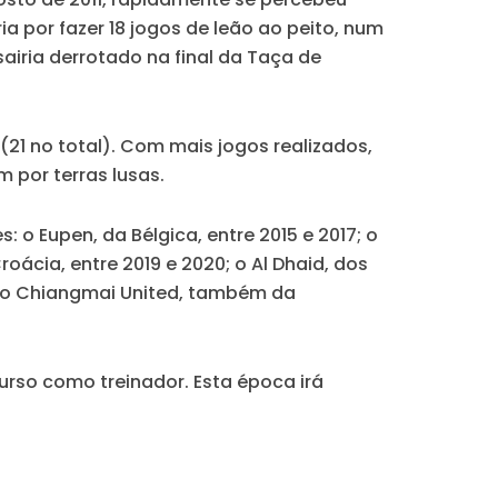
ia por fazer
18 jogos
de leão ao peito, num
airia derrotado na final da Taça de
21 no total).
Com mais jogos realizados,
 por terras lusas.
es: o
Eupen,
da Bélgica, entre 2015 e 2017; o
roácia, entre 2019 e 2020; o
Al Dhaid
, dos
 o
Chiangmai United
, também da
rcurso como treinador. Esta época
irá