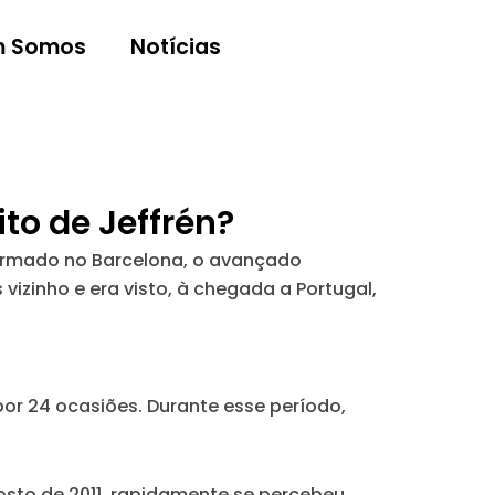
 Somos
Notícias
to de Jeffrén?
Formado no Barcelona, o avançado
vizinho e era visto, à chegada a Portugal,
por 24 ocasiões.
Durante esse período,
sto de 2011,
rapidamente se percebeu