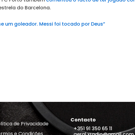
estrela do Barcelona.
se um goleador. Messi foi tocado por Deus”
Contacto
lítica de Privacidade
+351 91 350 65 11
rmos e Condições
geral.xradio@gmail.com