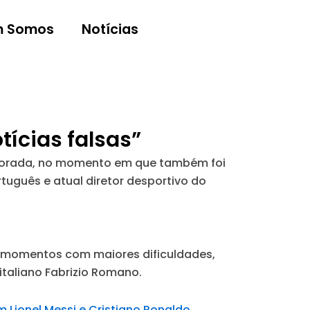
 Somos
Notícias
tícias falsas”
emporada, no momento em que também foi
rtuguês e atual diretor desportivo do
ve momentos com maiores dificuldades,
 italiano Fabrizio Romano.
 Lionel Messi e Cristiano Ronaldo
,