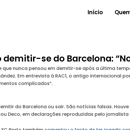
Início
Quem
demitir-se do Barcelona: “No
a de que nunca pensou em demitir-se após a última t
ández. Em entrevista à RAC1, o antigo internacional po
momentos complicados”.
emitir do Barcelona ou sair. São notícias falsas. Hou
cou Deco, em declarações reproduzidas pelo jornalista
do FC Porto também
comentou o facto de ter jogado com