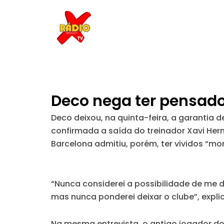
Skip
to
content
Deco nega ter pensado 
Deco deixou, na quinta-feira, a garanti
confirmada a saída do treinador Xavi Hern
Barcelona admitiu, porém, ter vividos “
“Nunca considerei a possibilidade de me d
mas nunca ponderei deixar o clube”, expli
Na mesma entrevista, o antigo jogador 