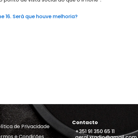
e 16. Será que houve melhoria?
Contacto
lítica de Privacidade
+351 91 350 65 11
rmos e Condições
geral.xradio@gmail.com