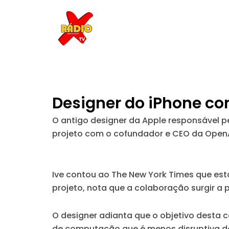
Skip
to
content
Designer do iPhone co
O antigo designer da Apple responsável pe
projeto com o cofundador e CEO da OpenA
Ive contou ao The New York Times que es
projeto, nota que a colaboração surgir a 
O designer adianta que o objetivo desta c
de computação que é menos disruptiva do 