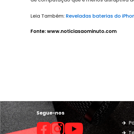
Leia Também:
Reveladas baterias do iPhon
Fonte: www.noticiasaominuto.com
Segue-nos
Po
Te