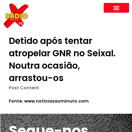
Skip
to
content
Detido após tentar
atropelar GNR no Seixal.
Noutra ocasião,
arrastou-os
Post Content
Fonte: www.noticiasaominuto.com
Segue-nos