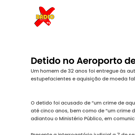
Skip
to
content
Detido no Aeroporto de
Um homem de 32 anos foi entregue às autor
estupefacientes e aquisição de moeda fal
O detido foi acusado de “um crime de aqu
até cinco anos, bem como de “um crime de
adiantou o Ministério Público, em comuni
Presente a interrogatório judicial a 7 de 