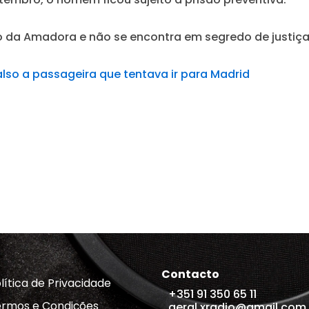
eo da Amadora e não se encontra em segredo de justiça
so a passageira que tentava ir para Madrid
Contacto
lítica de Privacidade
+351 91 350 65 11
rmos e Condições
geral.xradio@gmail.com