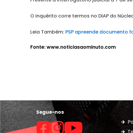
O inquérito corre termos no DIAP do Núcl
Leia Também:
PSP apreende documento fal
Fonte: www.noticiasaominuto.com
Segue-nos
Po
Te