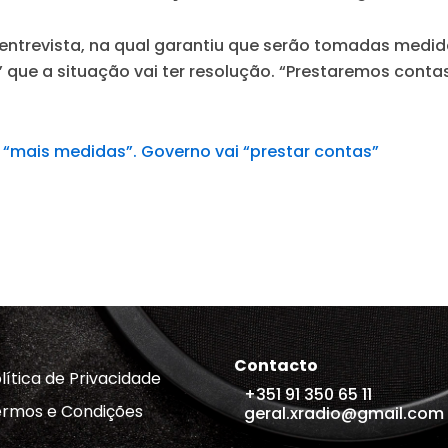
 entrevista, na qual garantiu que serão tomadas medi
a” que a situação vai ter resolução. “Prestaremos contas
 “mais medidas”. Governo vai “prestar contas”
Contacto
lítica de Privacidade
+351 91 350 65 11
rmos e Condições
geral.xradio@gmail.com