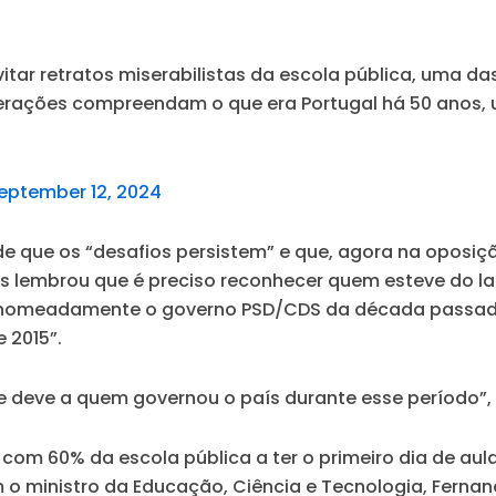
itar retratos miserabilistas da escola pública, uma d
erações compreendam o que era Portugal há 50 anos, u
6
eptember 12, 2024
 que os “desafios persistem” e que, agora na oposiçã
s lembrou que é preciso reconhecer quem esteve do l
nomeadamente o governo PSD/CDS da década passada,
 2015”.
se deve a quem governou o país durante esse período”
, com 60% da escola pública a ter o primeiro dia de a
 o ministro da Educação, Ciência e Tecnologia, Fernan