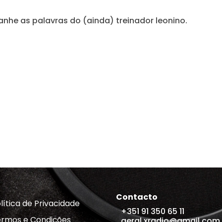
he as palavras do (ainda) treinador leonino.
Contacto
lítica de Privacidade
+351 91 350 65 11
rmos e Condições
geral.xradio@gmail.com