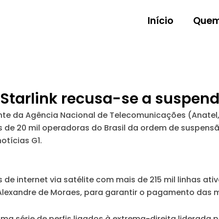
Início
Quem
Starlink recusa-se a suspende
nte da Agência Nacional de Telecomunicações (Anatel, o
s de 20 mil operadoras do Brasil da ordem de suspensão
otícias G1.
 de internet via satélite com mais de 215 mil linhas at
Alexandre de Moraes, para garantir o pagamento das m
ma série de perfis ligados à extrema-direita liderada p