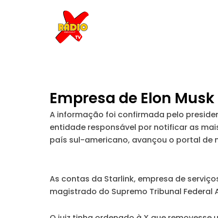
Skip
to
content
Empresa de Elon Musk 
A informação foi confirmada pelo preside
entidade responsável por notificar as mai
país sul-americano, avançou o portal de n
As contas da Starlink, empresa de serviços
magistrado do Supremo Tribunal Federal 
O juiz tinha ordenado à X que removesse u