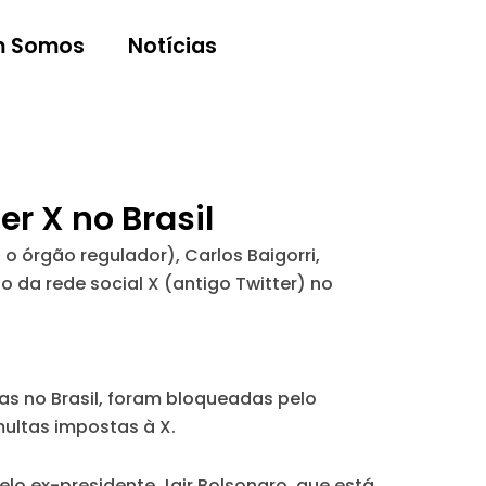
 Somos
Notícias
r X no Brasil
 órgão regulador), Carlos Baigorri,
 da rede social X (antigo Twitter) no
ivas no Brasil, foram bloqueadas pelo
ultas impostas à X.
elo ex-presidente Jair Bolsonaro, que está