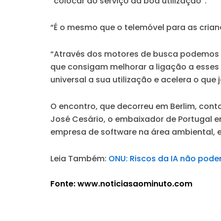
“colocar ao serviço da boa utilização”.
“É o mesmo que o telemóvel para as crian
“Através dos motores de busca podemos t
que consigam melhorar a ligação a esses s
universal a sua utilização e acelera o qu
O encontro, que decorreu em Berlim, cont
José Cesário, o embaixador de Portugal em
empresa de software na área ambiental, e
Leia Também:
ONU: Riscos da IA não pod
Fonte: www.noticiasaominuto.com