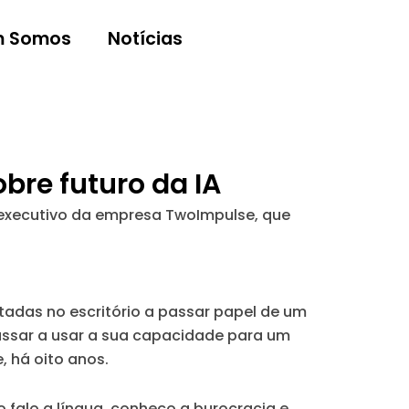
 Somos
Notícias
re futuro da IA
r executivo da empresa TwoImpulse, que
adas no escritório a passar papel de um
assar a usar a sua capacidade para um
, há oito anos.
 falo a língua, conheço a burocracia e