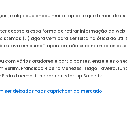
ças, é algo que andou muito rápido e que temos de us
er acesso a essa forma de retirar informação da web 
istemas (…) agora vem para ser feita na ótica do utili
e já estava em curso”, apontou, não escondendo os desa
ou com vários oradores e participantes, entre eles o 
 Berlim, Francisco Ribeiro Menezes, Tiago Taveira, fun
 Pedro Lucena, fundador da startup Salectiv.
em ser deixados “aos caprichos” do mercado