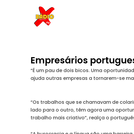
Skip
to
content
Empresários portugues
“É um pau de dois bicos. Uma oportunidad
ajuda outras empresas a tornarem-se mais
“Os trabalhos que se chamavam de colari
lado para o outro, têm agora uma oportun
trabalho mais criativo”, realça o portug
“A burocracia e a língua são uma barreir