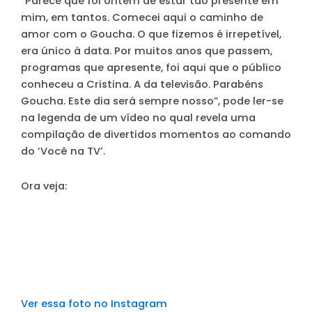
“Parece que foi ontem de estar tão presente em
mim, em tantos. Comecei aqui o caminho de
amor com o Goucha.
O que fizemos é irrepetível,
era único à data. Por muitos anos que passem,
programas que apresente, foi aqui que o público
conheceu a Cristina.
A da televisão. Parabéns
Goucha. Este dia será sempre nosso”, pode ler-se
na legenda de um vídeo no qual revela uma
compilação de divertidos momentos ao comando
do ‘Você na TV’.
Ora veja:
Ver essa foto no Instagram