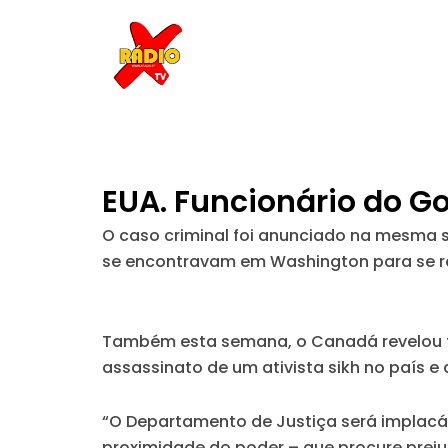
Skip
to
content
EUA. Funcionário do G
O caso criminal foi anunciado na mesma 
se encontravam em Washington para se r
Também esta semana, o Canadá revelou te
assassinato de um ativista sikh no país 
“O Departamento de Justiça será implacá
proximidade do poder – que procure prejud