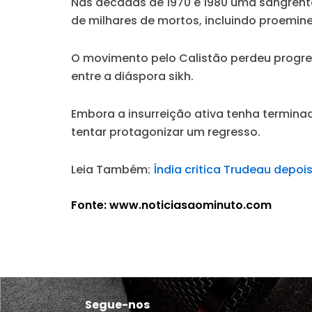
Nas décadas de 1970 e 1980 uma sangren
de milhares de mortos, incluindo proeminen
O movimento pelo Calistão perdeu progre
entre a diáspora sikh.
Embora a insurreição ativa tenha termina
tentar protagonizar um regresso.
Leia Também:
Índia critica Trudeau depoi
Fonte: www.noticiasaominuto.com
Segue-nos