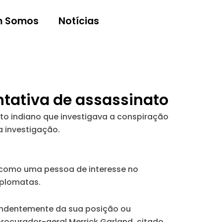
 Somos
Notícias
ntativa de assassinato
o indiano que investigava a conspiração
 investigação.
s como uma pessoa de interesse no
iplomatas.
endentemente da sua posição ou
procurador-geral Merrick Garland, citado