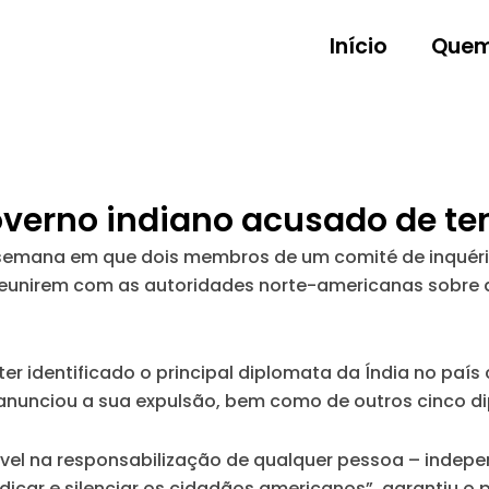
Início
Quem
overno indiano acusado de te
semana em que dois membros de um comité de inquérit
eunirem com as autoridades norte-americanas sobre a
r identificado o principal diplomata da Índia no paí
e anunciou a sua expulsão, bem como de outros cinco d
vel na responsabilização de qualquer pessoa – indep
icar e silenciar os cidadãos americanos”, garantiu o 