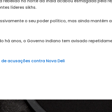
ta rebelião no norte da Índia acabou esmagada pela 
tes líderes sikhs.
ssivamente o seu poder político, mas ainda mantém a
do há anos, o Governo indiano tem avisado repetidame
s de acusações contra Nova Deli