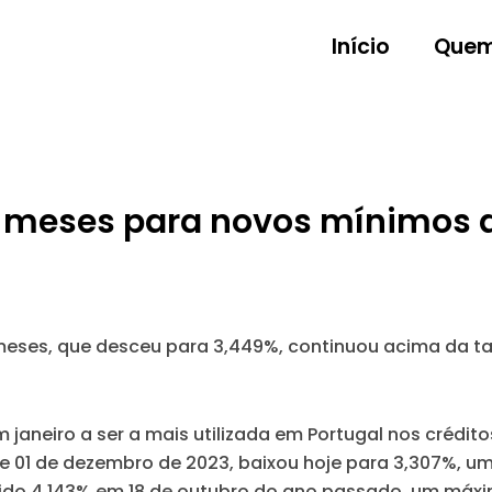
Início
Quem
 12 meses para novos mínimos
 meses, que desceu para 3,449%, continuou acima da ta
m janeiro a ser a mais utilizada em Portugal nos crédit
 e 01 de dezembro de 2023, baixou hoje para 3,307%, 
ngido 4,143% em 18 de outubro do ano passado, um má