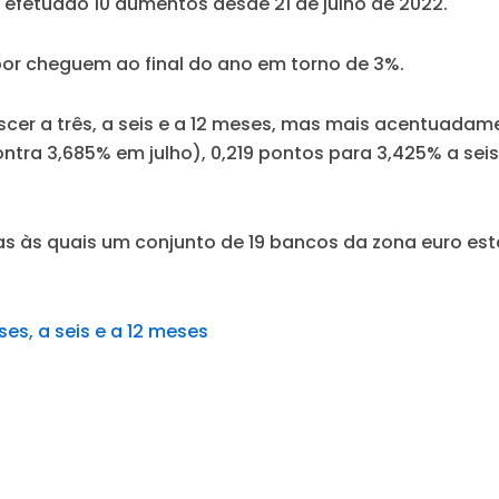
r efetuado 10 aumentos desde 21 de julho de 2022.
bor cheguem ao final do ano em torno de 3%.
scer a três, a seis e a 12 meses, mas mais acentuadam
ontra 3,685% em julho), 0,219 pontos para 3,425% a se
as às quais um conjunto de 19 bancos da zona euro está
es, a seis e a 12 meses