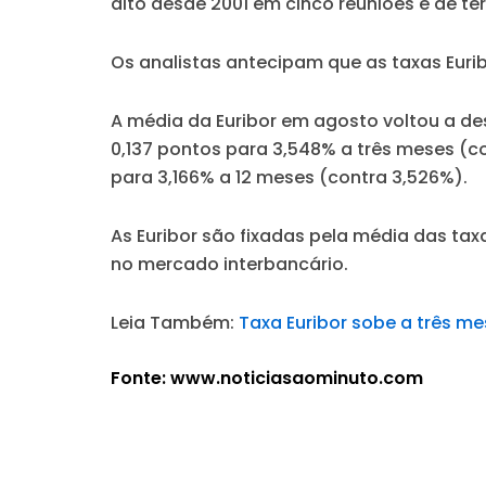
alto desde 2001 em cinco reuniões e de te
Os analistas antecipam que as taxas Euri
A média da Euribor em agosto voltou a de
0,137 pontos para 3,548% a três meses (c
para 3,166% a 12 meses (contra 3,526%).
As Euribor são fixadas pela média das tax
no mercado interbancário.
Leia Também:
Taxa Euribor sobe a três mes
Fonte: www.noticiasaominuto.com