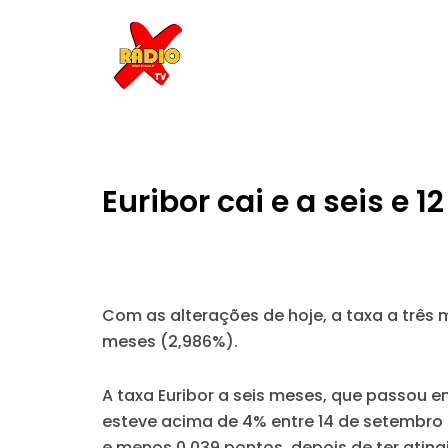
Skip
to
content
Euribor cai e a seis e
Com as alterações de hoje, a taxa a três
meses (2,986%).
A taxa Euribor a seis meses, que passou e
esteve acima de 4% entre 14 de setembro
e menos 0,039 pontos, depois de ter ati