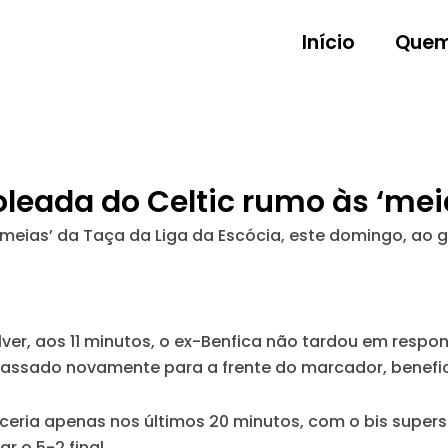
Início
Quem
oleada do Celtic rumo às ‘mei
eias’ da Taça da Liga da Escócia, este domingo, ao go
er, aos 11 minutos, o ex-Benfica não tardou em respon
a passado novamente para a frente do marcador, benefic
eria apenas nos últimos 20 minutos, com o bis supersó
r o 5-2 final.