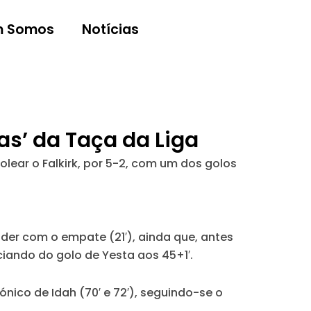
 Somos
Notícias
as’ da Taça da Liga
lear o Falkirk, por 5-2, com um dos golos
der com o empate (21′), ainda que, antes
iando do golo de Yesta aos 45+1′.
nico de Idah (70′ e 72′), seguindo-se o