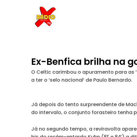
Skip
to
content
Ex-Benfica brilha na g
O Celtic carimbou o apuramento para as ‘m
a ter o ‘selo nacional’ de Paulo Bernardo.
Já depois do tento surpreendente de Maclv
do intervalo, o conjunto forasteiro tenh
Já no segundo tempo, a reviravolta aparec
bis do recém-entardo Kuhn (81′ e 84′) a dita