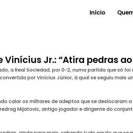
Início
Quem
 Vinícius Jr.: “Atira pedras a
ábado, a Real Sociedad, por 0-2, numa partida que só 
convertida por Vinícius Júnior, à qual se seguiu mais
ando calar os milhares de adeptos que se deslocaram a
 Predrag Mijatovic, antigo jogador e dirigente do conju
a pedras, ainda para mais, sabendo tudo aquilo que se 