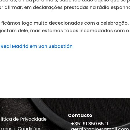
or afirmar, em declarações prestadas na rádio espanh
 ficámos logo muito dececionados com a celebração. P
e gostam dele, mas estamos todos incomodados com 
o Real Madrid em San Sebastián
Contacto
lítica de Privacidade
+351 91 350 65 11
rmos e Condições
geral.xradio@gmail.com