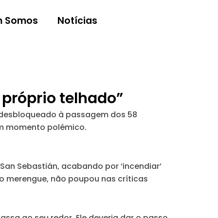
 Somos
Notícias
o próprio telhado”
foi desbloqueado à passagem dos 58
 um momento polémico.
 San Sebastián, acabando por ‘incendiar’
nto merengue, não poupou nas críticas
passa ao seu redor. Ele deveria dar o passo