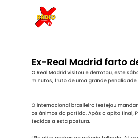
Skip
to
content
Ex-Real Madrid farto de
O Real Madrid visitou e derrotou, este s
minutos, fruto de uma grande penalidade 
O internacional brasileiro festejou mand
os ânimos da partida. Após o apito final,
tecidas a esta postura.
“Ele atira pedras ao próprio telhado. Atir