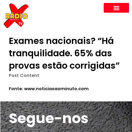
Skip
to
content
Exames nacionais? “Há
tranquilidade. 65% das
provas estão corrigidas”
Post Content
Fonte: www.noticiasaominuto.com
Segue-nos