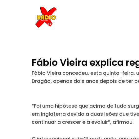
Skip
to
content
Fábio Vieira explica r
Fábio Vieira concedeu, esta quinta-feira,
Dragão, apenas dois anos depois de ter pa
“Foi uma hipótese que acima de tudo surg
em Inglaterra devido a duas leões que ti
continuar a crescer e a evoluir”, afirmou.
O internacional sub-21 português, que irá