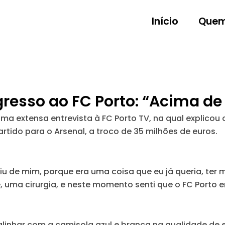
Início
Quem
egresso ao FC Porto: “Acima d
 uma extensa entrevista à FC Porto TV, na qual explicou
rtido para o Arsenal, a troco de 35 milhões de euros.
iu de mim, porque era uma coisa que eu já queria, ter 
ve, uma cirurgia, e neste momento senti que o FC Port
 alinhar com a camisola azul e branca na qualidade de 