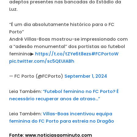
adeptos presentes nas bancadas do Estádio da
Luz.
“É um dia absolutamente histórico para o FC
Porto”
André Villas-Boas mostrou-se impressionado com
a “adesão monumental” dos portistas ao futebol
feminino▶
https://t.co/tZYe6t8ezs
#FCPortoW
pic.twitter.com/sc5QEUIABh
— FC Porto (@FCPorto)
September 1, 2024
Leia Também:
“Futebol feminino no FC Porto? É
necessário recuperar anos de atraso…”
Leia Também:
Villas-Boas incentivou equipa
feminina do FC Porto para estreia no Dragão
Fonte: www.noticiasaominuto.com