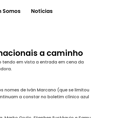
 Somos
Notícias
ernacionais a caminho
ão tendo em vista a entrada em cena da
adora.
 os nomes de Iván Marcano (que se limitou
ntinuam a constar no boletim clínico azul
a, Marko Grujic, Stephen Eustáquio e Samu