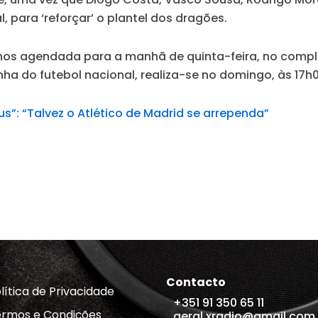
 para ‘reforçar’ o plantel dos dragões.
hos agendada para a manhã de quinta-feira, no comple
nha do futebol nacional, realiza-se no domingo, às 17h
: “Talvez o Atlético de Madrid se arrependa”
Contacto
lítica de Privacidade
+351 91 350 65 11
rmos e Condições
geral.xradio@gmail.com