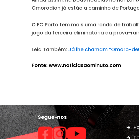
Omorodion já estão a caminho de Portugal,
O FC Porto tem mais uma ronda de trabal
jogo da terceira eliminatória da prova-rai
Leia Também:
Já lhe chamam “Omoro-deus”
Fonte: www.noticiasaominuto.com
Segue-nos
Po
Te