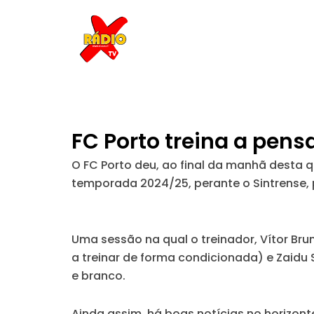
Skip
to
content
FC Porto treina a pens
O FC Porto deu, ao final da manhã desta 
temporada 2024/25, perante o Sintrense, 
Uma sessão na qual o treinador, Vítor Bru
a treinar de forma condicionada) e Zaidu 
e branco.
Ainda assim, há boas notícias no horizon