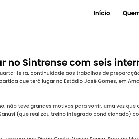
Início
Quem
ar no Sintrense com seis int
quarta-feira, continuidade aos trabalhos de preparaç
partida que terá lugar no Estádio José Gomes, em Am
no, não teve grandes motivos para sorrir, uma vez que
Sanusi (que realizou treino integrado condicionado) co
te, uma vez que Diogo Costa, Vasco Sousa, Rodrigo Mor