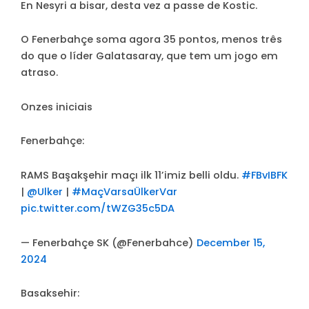
En Nesyri a bisar, desta vez a passe de Kostic.
O Fenerbahçe soma agora 35 pontos, menos três
do que o líder Galatasaray, que tem um jogo em
atraso.
Onzes iniciais
Fenerbahçe:
RAMS Başakşehir maçı ilk 11’imiz belli oldu.
#FBvIBFK
|
@Ulker
|
#MaçVarsaÜlkerVar
pic.twitter.com/tWZG35c5DA
— Fenerbahçe SK (@Fenerbahce)
December 15,
2024
Basaksehir: