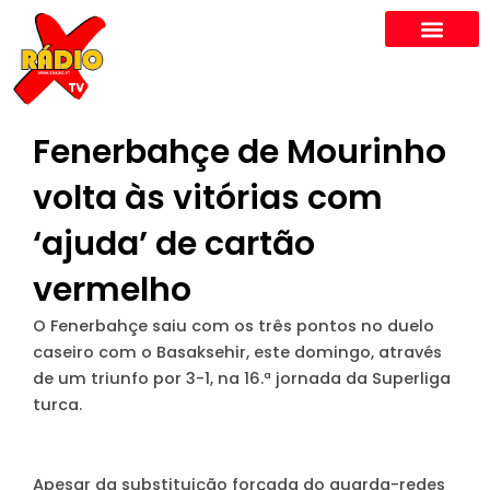
Skip
to
content
Fenerbahçe de Mourinho
volta às vitórias com
‘ajuda’ de cartão
vermelho
O Fenerbahçe saiu com os três pontos no duelo
caseiro com o Basaksehir, este domingo, através
de um triunfo por 3-1, na 16.ª jornada da Superliga
turca.
Apesar da substituição forçada do guarda-redes