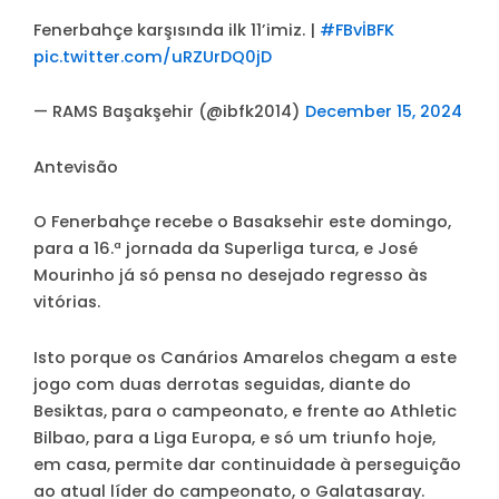
Fenerbahçe karşısında ilk 11’imiz. |
#FBvİBFK
pic.twitter.com/uRZUrDQ0jD
— RAMS Başakşehir (@ibfk2014)
December 15, 2024
Antevisão
O Fenerbahçe recebe o Basaksehir este domingo,
para a 16.ª jornada da Superliga turca, e José
Mourinho já só pensa no desejado regresso às
vitórias.
Isto porque os Canários Amarelos chegam a este
jogo com duas derrotas seguidas, diante do
Besiktas, para o campeonato, e frente ao Athletic
Bilbao, para a Liga Europa, e só um triunfo hoje,
em casa, permite dar continuidade à perseguição
ao atual líder do campeonato, o Galatasaray.