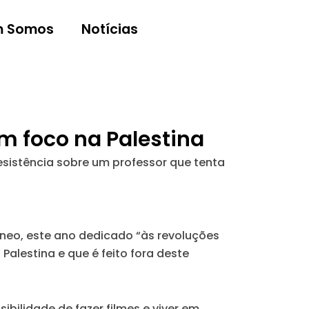
 Somos
Notícias
um foco na Palestina
resistência sobre um professor que tenta
âneo, este ano dedicado “às revoluções
alestina e que é feito fora deste
bilidade de fazer filmes e viver em