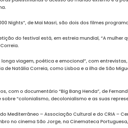
ma.
“3000 Nights”, de Mai Masri, são dois dos filmes program
ição do festival está, em estreia mundial, “A mulher
 Correia.
a longa viagem, poética e emocional”, com entrevistas
ia de Natália Correia, como Lisboa e a ilha de São Mig
s, com o documentário “Big Bang Henda”, de Fernanda
 sobre “colonialismo, decolonialismo e as suas repres
es do Mediterrâneo – Associação Cultural e do CRIA – 
embro no cinema São Jorge, na Cinemateca Portugues