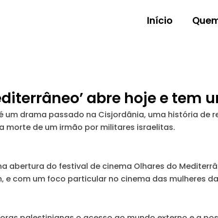
Início
Quem
editerrâneo’ abre hoje e tem 
te é um drama passado na Cisjordânia, uma história de 
 morte de um irmão por militares israelitas.
na abertura do festival de cinema Olhares do Mediterr
 e com um foco particular no cinema das mulheres da P
doras palestinianas o acesso ao mundo externo e a possi