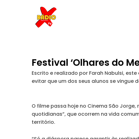
Skip
to
content
Festival ‘Olhares do M
Escrito e realizado por Farah Nabulsi, es
evitar que um dos seus alunos se vingue da
O filme passa hoje no Cinema São Jorge, 
quotidianas”, que ocorrem na vida comum,
território.
“Só a diáspora parece garantir às realiza