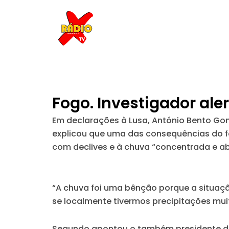
Skip
to
content
Fogo. Investigador al
Em declarações à Lusa, António Bento Gonç
explicou que uma das consequências do fo
com declives e à chuva “concentrada e a
“A chuva foi uma bênção porque a situaç
se localmente tivermos precipitações mui
Segundo apontou o também presidente da 