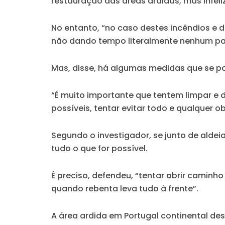
restauração das áreas ardidas, mas infeli
No entanto, “no caso destes incêndios e d
não dando tempo literalmente nenhum pa
Mas, disse, há algumas medidas que se 
“É muito importante que tentem limpar e d
possíveis, tentar evitar todo e qualquer ob
Segundo o investigador, se junto de aldeias
tudo o que for possível.
É preciso, defendeu, “tentar abrir camin
quando rebenta leva tudo à frente”.
A área ardida em Portugal continental de