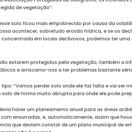
tegida de vegetação”.
 esse solo ficou mais empobrecido por causa da volatil
possa acontecer, sobretudo erosão hídrica, e se os dec
o concentrada em locais declivosos, podemos ter uma 
s não estarem protegidos pela vegetação, também a inf
fóbicos e arriscamo-nos a ter problemas bastante sério
po: “Vamos perder solo onde ele faz falta e vai ser mu
o solo de forma muito abrupta para onde ele pode preju
“devia haver um planeamento anual para as áreas ardi
 com enxurradas, e, automaticamente, assim que houve
cia que deviam constar de um plano municipal de em