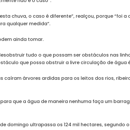
zmente não é o caso”.
esta chuva, o caso é diferente”, realçou, porque “foi 
ra qualquer medida”.
podem ainda tomar.
esobstruir tudo o que possam ser obstáculos nas linha
stáculo que possa obstruir a livre circulação de água é 
 caíram árvores ardidas para os leitos dos rios, ribeiro
ho para que a água de maneira nenhuma faça um barrag
sde domingo ultrapassa os 124 mil hectares, segundo 