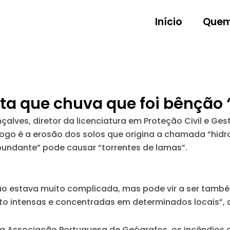
Início
Quem
erta que chuva que foi bênção
alves, diretor da licenciatura em Proteção Civil e Ge
go é a erosão dos solos que origina a chamada “hidrof
bundante” pode causar “torrentes de lamas”.
ão estava muito complicada, mas pode vir a ser tamb
to intensas e concentradas em determinados locais”, a
Associação Portuguesa de Geógrafos, os incêndios q