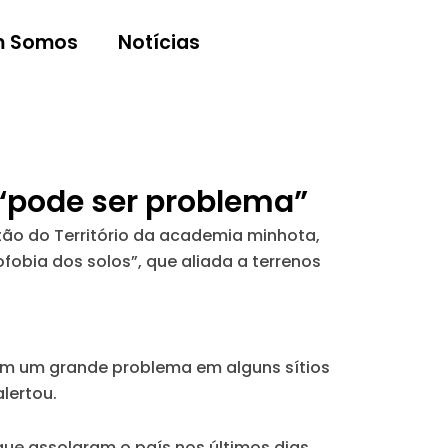
 Somos
Notícias
 “pode ser problema”
stão do Território da academia minhota,
obia dos solos”, que aliada a terrenos
ém um grande problema em alguns sítios
lertou.
ue assolaram o país nos últimos dias