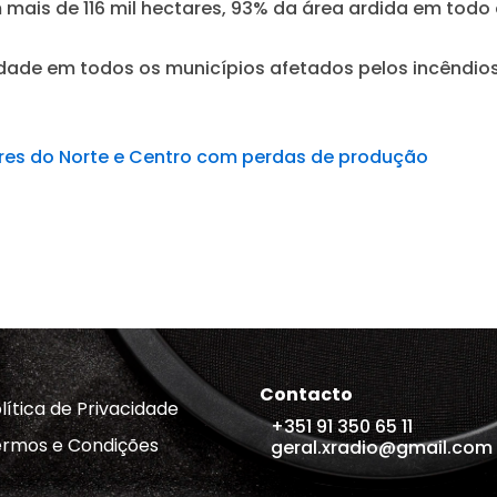
mais de 116 mil hectares, 93% da área ardida em todo o
ade em todos os municípios afetados pelos incêndios d
ores do Norte e Centro com perdas de produção
Contacto
lítica de Privacidade
+351 91 350 65 11
rmos e Condições
geral.xradio@gmail.com