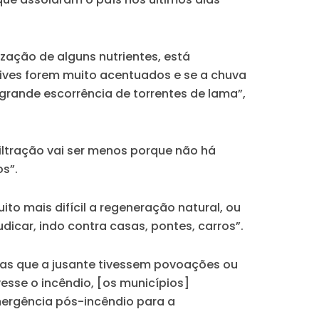
ização de alguns nutrientes, está
lives forem muito acentuados e se a chuva
grande escorrência de torrentes de lama”,
iltração vai ser menos porque não há
s”.
ito mais difícil a regeneração natural, ou
dicar, indo contra casas, pontes, carros”.
das que a jusante tivessem povoações ou
sse o incêndio, [os municípios]
ergência pós-incêndio para a