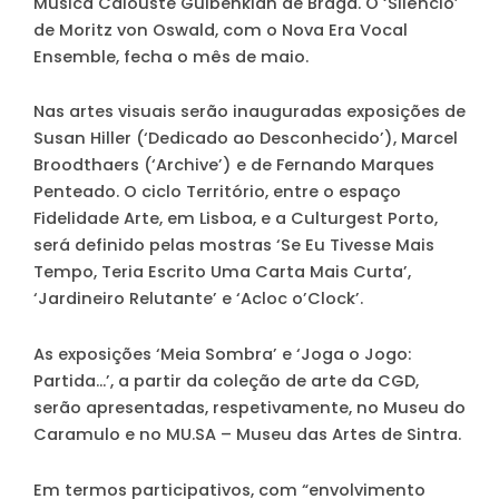
Música Calouste Gulbenkian de Braga. O ‘Silêncio’
de Moritz von Oswald, com o Nova Era Vocal
Ensemble, fecha o mês de maio.
Nas artes visuais serão inauguradas exposições de
Susan Hiller (‘Dedicado ao Desconhecido’), Marcel
Broodthaers (‘Archive’) e de Fernando Marques
Penteado. O ciclo Território, entre o espaço
Fidelidade Arte, em Lisboa, e a Culturgest Porto,
será definido pelas mostras ‘Se Eu Tivesse Mais
Tempo, Teria Escrito Uma Carta Mais Curta’,
‘Jardineiro Relutante’ e ‘Acloc o’Clock’.
As exposições ‘Meia Sombra’ e ‘Joga o Jogo:
Partida…’, a partir da coleção de arte da CGD,
serão apresentadas, respetivamente, no Museu do
Caramulo e no MU.SA – Museu das Artes de Sintra.
Em termos participativos, com “envolvimento