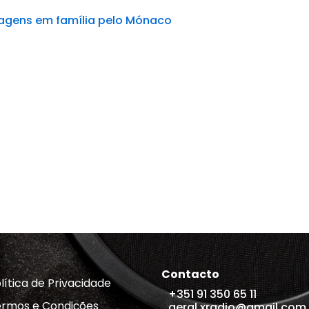
magens em família pelo Mónaco
Contacto
lítica de Privacidade
+351 91 350 65 11
rmos e Condições
geral.xradio@gmail.com