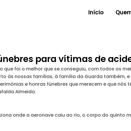
Início
Quem
nebres para vítimas de acid
 que foi o melhor que se conseguiu, com todos os mei
forto às nossas famílias, à família da Guarda também, 
erimónias e honras fúnebres que merecem e que nós ter
afalda Almeida.
 zona onde a aeronave caiu ao rio, o corpo do quinto mi