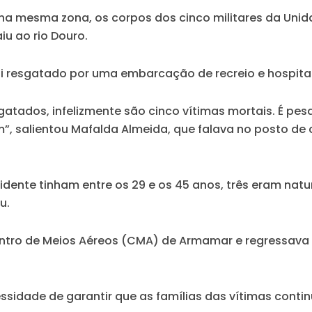
s, na mesma zona, os corpos dos cinco militares da Un
u ao rio Douro.
foi resgatado por uma embarcação de recreio e hospita
sgatados, infelizmente são cinco vítimas mortais. É p
”, salientou Mafalda Almeida, que falava no posto d
cidente tinham entre os 29 e os 45 anos, três eram na
u.
Centro de Meios Aéreos (CMA) de Armamar e regressava
ssidade de garantir que as famílias das vítimas con